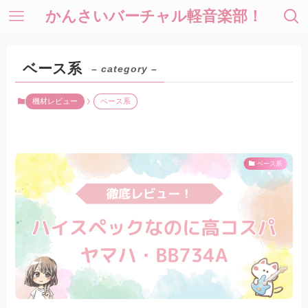
かんさいバーチャル軽音楽部！
ベース系
– category –
機材レビュー
ベース系
ベース系